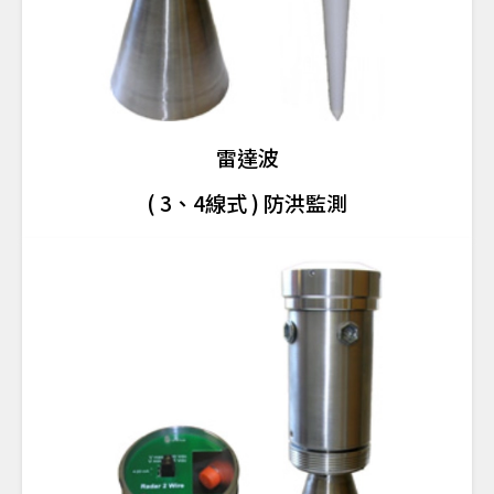
雷達波
( 3、4線式 ) 防洪監測