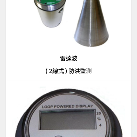
雷達波
( 2線式 ) 防洪監測