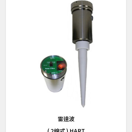
雷達波
( 2線式 ) HART