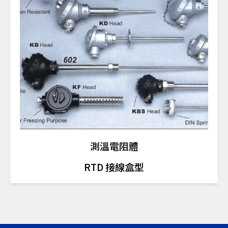
測溫電阻體
RTD 接線盒型