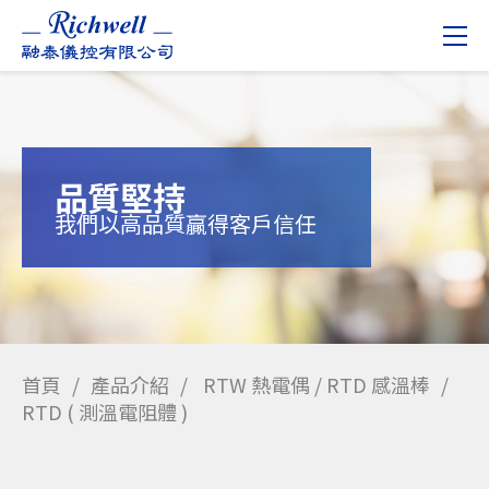
品質堅持
我們以高品質贏得客戶信任
首頁
產品介紹
RTW 熱電偶 / RTD 感溫棒
RTD ( 測溫電阻體 )