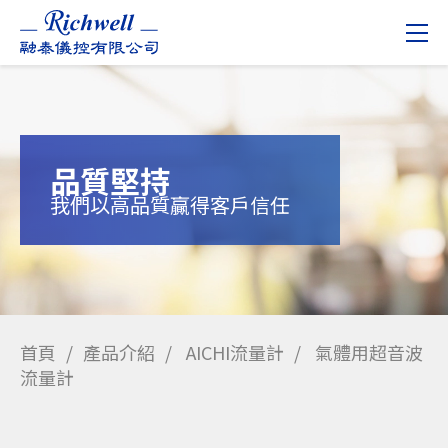
品質堅持
我們以高品質贏得客戶信任
首頁
產品介紹
AICHI流量計
氣體用超音波
流量計