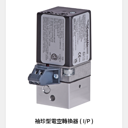
袖珍型電空轉換器 ( I/P )