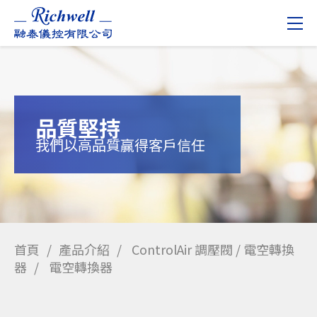
品質堅持
我們以高品質贏得客戶信任
首頁
產品介紹
ControlAir 調壓閥 / 電空轉換
器
電空轉換器