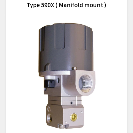
Type 590X ( Manifold mount )